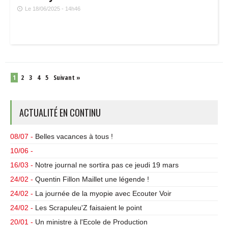
Le 18/06/2025 - 14h46
1
2
3
4
5
Suivant »
ACTUALITÉ EN CONTINU
08/07 -
Belles vacances à tous !
10/06 -
16/03 -
Notre journal ne sortira pas ce jeudi 19 mars
24/02 -
Quentin Fillon Maillet une légende !
24/02 -
La journée de la myopie avec Ecouter Voir
24/02 -
Les Scrapuleu'Z faisaient le point
20/01 -
Un ministre à l'Ecole de Production